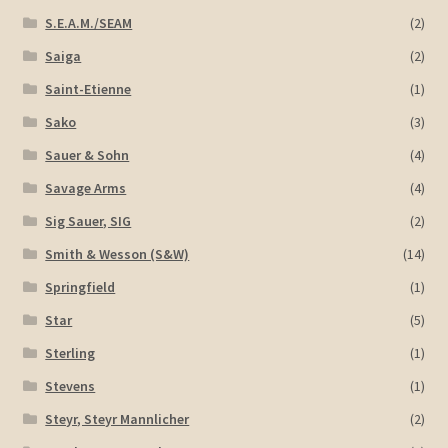
S.E.A.M./SEAM
(2)
Saiga
(2)
Saint-Etienne
(1)
Sako
(3)
Sauer & Sohn
(4)
Savage Arms
(4)
Sig Sauer, SIG
(2)
Smith & Wesson (S&W)
(14)
Springfield
(1)
Star
(5)
Sterling
(1)
Stevens
(1)
Steyr, Steyr Mannlicher
(2)