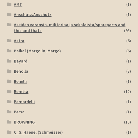
AMT
(1)
Anschütz/Anschutz
(1)
Aseiden varaosia, militariaa ja sekalaista/spareparts and
this and thats
(95)
Astra
(6)
Baikal (Margolin, Margo)
(6)
Bayard
(1)
Beholla
(3)
Benelli
(1)
Beretta
(12)
Bernardelli
(1)
Bersa
(1)
BROWNING
(15)
C. G. Haenel (Schmeisser)
(1)