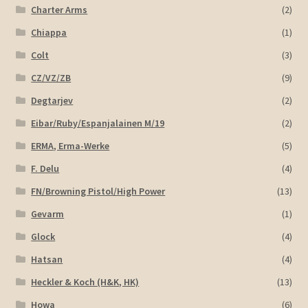
Charter Arms
(2)
Chiappa
(1)
Colt
(3)
CZ/VZ/ZB
(9)
Degtarjev
(2)
Eibar/Ruby/Espanjalainen M/19
(2)
ERMA, Erma-Werke
(5)
F. Delu
(4)
FN/Browning Pistol/High Power
(13)
Gevarm
(1)
Glock
(4)
Hatsan
(4)
Heckler & Koch (H&K, HK)
(13)
Howa
(6)