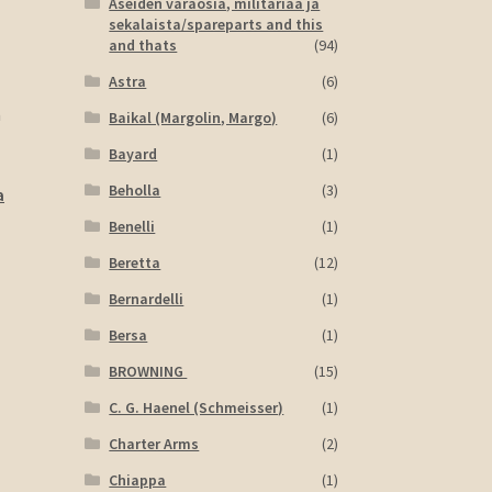
Aseiden varaosia, militariaa ja
sekalaista/spareparts and this
and thats
(94)
Astra
(6)
ä
Baikal (Margolin, Margo)
(6)
Bayard
(1)
Beholla
(3)
a
Benelli
(1)
Beretta
(12)
Bernardelli
(1)
Bersa
(1)
BROWNING
(15)
C. G. Haenel (Schmeisser)
(1)
Charter Arms
(2)
Chiappa
(1)