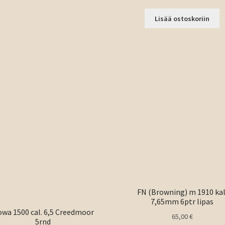
Lisää ostoskoriin
FN (Browning) m 1910 kal
7,65mm 6ptr lipas
wa 1500 cal. 6,5 Creedmoor
65,00
€
5rnd