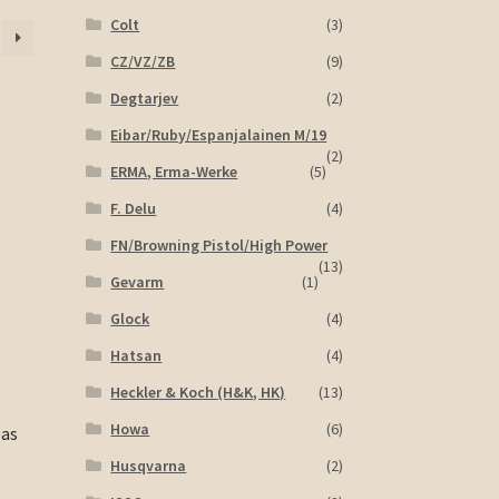
Colt
(3)
CZ/VZ/ZB
(9)
Degtarjev
(2)
Eibar/Ruby/Espanjalainen M/19
(2)
ERMA, Erma-Werke
(5)
F. Delu
(4)
FN/Browning Pistol/High Power
(13)
Gevarm
(1)
Glock
(4)
Hatsan
(4)
Heckler & Koch (H&K, HK)
(13)
Howa
(6)
pas
Husqvarna
(2)