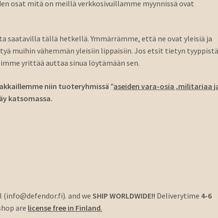
seiden osat mitä on meillä verkkosivuillamme myynnissä ovat
ita saatavilla tällä hetkellä. Ymmärrämme, että ne ovat yleisiä ja
ä muihin vähemmän yleisiin lippaisiin. Jos etsit tietyn tyyppist
voimme yrittää auttaa sinua löytämään sen.
akkaillemme niin tuoteryhmissä ”
aseiden vara-osia ,militariaa j
 Käy katsomassa.
l (info@defendor.fi). and we
SHIP WORLDWIDE!!
Deliverytime
4-6
shop are
license free in Finland
.