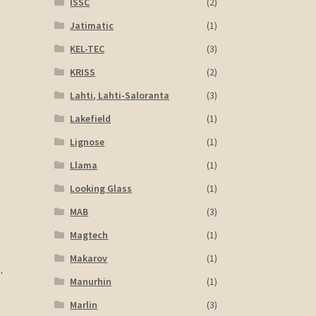
ISSC
(2)
Jatimatic
(1)
KEL-TEC
(3)
KRISS
(2)
Lahti, Lahti-Saloranta
(3)
Lakefield
(1)
Lignose
(1)
Llama
(1)
Looking Glass
(1)
MAB
(3)
Magtech
(1)
Makarov
(1)
.
Manurhin
(1)
Marlin
(3)