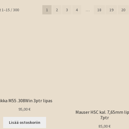
Sorted
 1–15 / 300
1
2
3
4
…
18
19
20
by
latest
ikka M55 .308Win 3ptr lipas
95,00
€
Mauser HSC kal. 7,65mm li
7ptr
Lisää ostoskoriin
85,00
€