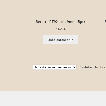
Beretta PT92 lipas 9mm 15ptr
44,00
€
Lisää ostoskoriin
Näytetään tulokset