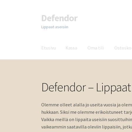
Defendor
Siirry
Siirry
navigointiin
sisältöön
Lippaat aseisiin
Etusivu
Kassa
Oma tili
Ostosko
Etusivu
Kassa
Oma tili
Ostoskori
Tuotteet
Ot
Defendor – Lippaat 
Olemme olleet alalla jo useita vuosia ja ol
hukkaan. Siksi me olemme erikoistuneet tarjoa
Vaikka meillä on lippaita useisiin suosittui
vaikeammin saatavilla oleviin lippaisiin, jot