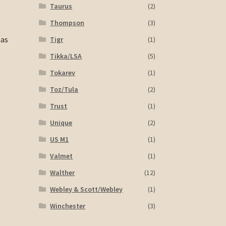
Taurus
(2)
Thompson
(3)
pas
Tigr
(1)
Tikka/LSA
(5)
Tokarev
(1)
Toz/Tula
(2)
Trust
(1)
Unique
(2)
US M1
(1)
Valmet
(1)
Walther
(12)
Webley & Scott/Webley
(1)
Winchester
(3)