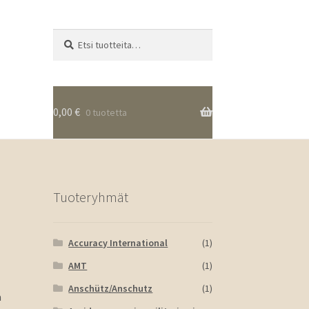
Etsi:
Haku
0,00
€
0 tuotetta
Tuoteryhmät
Accuracy International
(1)
AMT
(1)
Anschütz/Anschutz
(1)
a