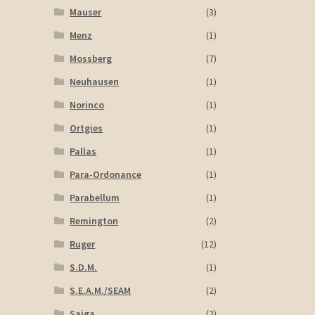
Mauser
(3)
Menz
(1)
Mossberg
(7)
Neuhausen
(1)
Norinco
(1)
Ortgies
(1)
Pallas
(1)
Para-Ordonance
(1)
Parabellum
(1)
Remington
(2)
Ruger
(12)
S.D.M.
(1)
S.E.A.M./SEAM
(2)
Saiga
(2)