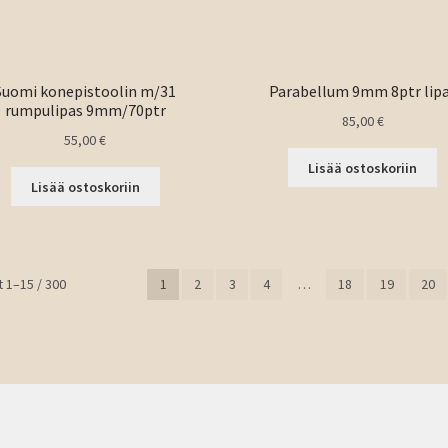
Suomi konepistoolin m/31
Parabellum 9mm 8ptr lip
rumpulipas 9mm/70ptr
85,00
€
55,00
€
Lisää ostoskoriin
Lisää ostoskoriin
Sorted
 1–15 / 300
1
2
3
4
…
18
19
20
by
latest