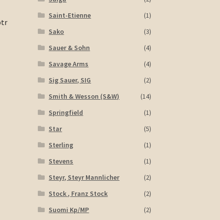
Saint-Etienne
(1)
ptr
Sako
(3)
Sauer & Sohn
(4)
Savage Arms
(4)
Sig Sauer, SIG
(2)
Smith & Wesson (S&W)
(14)
Springfield
(1)
Star
(5)
Sterling
(1)
Stevens
(1)
Steyr, Steyr Mannlicher
(2)
Stock , Franz Stock
(2)
Suomi Kp/MP
(2)