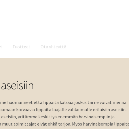
ri
Tuotteet
Ota yhteyttä
a yhteyttä
aseisiin
emme huomanneet että lippaita katoaa joskus tai ne voivat mennä
maan korvaavia lippaita laajalle valikoimalle erilaisiin aseisiin..
hin aseisiin, yritämme keskittyä enemmän harvinaisempiin ja
ka muut toimittajat eivät ehkä tarjoa. Myös harvinaisempia lippait