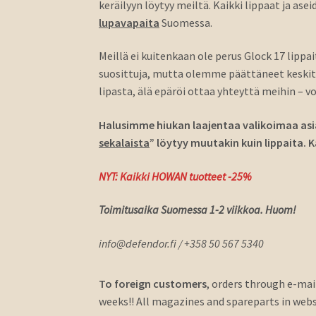
keräilyyn löytyy meiltä. Kaikki lippaat ja a
lupavapaita
Suomessa.
Meillä ei kuitenkaan ole perus Glock 17 lippa
suosittuja, mutta olemme päättäneet keskitty
lipasta, älä epäröi ottaa yhteyttä meihin – 
Halusimme hiukan laajentaa valikoimaa asi
sekalaista
” löytyy muutakin kuin lippaita.
NYT: Kaikki HOWAN tuotteet -25%
Toimitusaika Suomessa 1-2 viikkoa
. Huom!
info@defendor.fi / +358 50 567 5340
To foreign customers
, orders through e-mai
weeks!! All magazines and spareparts in web