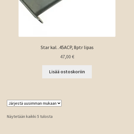
Star kal. .45ACP, 8ptr lipas
47,00
€
Lisää ostoskoriin
Sorted
Näytetään kaikki 5 tulosta
by
latest