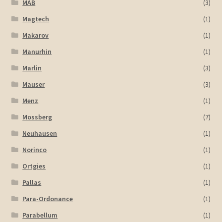
MAB
(3)
Magtech
(1)
Makarov
(1)
Manurhin
(1)
Marlin
(3)
Mauser
(3)
Menz
(1)
Mossberg
(7)
Neuhausen
(1)
Norinco
(1)
Ortgies
(1)
Pallas
(1)
Para-Ordonance
(1)
Parabellum
(1)