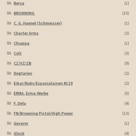
Bersa
(1)
BROWNING
(15)
C. G. Haenel (Schmeisser)
(1)
Charter Arms
(2)
Chiappa
(1)
Colt
(3)
CZ/VZ/ZB
(9)
Degtarjev
(2)
Eibar/Ruby/Espanjalainen M/19
(2)
ERMA, Erma-Werke
(5)
F. Delu
(4)
FN/Browning Pistol/High Power
(13)
Gevarm
(1)
Glock
(4)