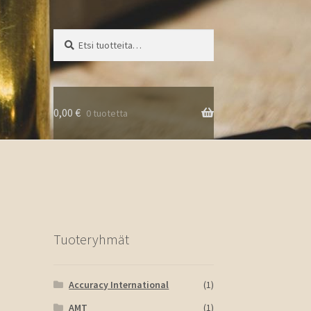
Etsi:
Haku
0,00
€
0 tuotetta
Tuoteryhmät
Accuracy International
(1)
AMT
(1)