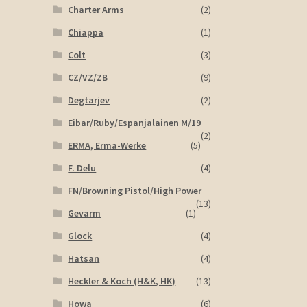
Charter Arms
(2)
Chiappa
(1)
Colt
(3)
CZ/VZ/ZB
(9)
Degtarjev
(2)
Eibar/Ruby/Espanjalainen M/19
(2)
ERMA, Erma-Werke
(5)
F. Delu
(4)
FN/Browning Pistol/High Power
(13)
Gevarm
(1)
Glock
(4)
Hatsan
(4)
Heckler & Koch (H&K, HK)
(13)
Howa
(6)