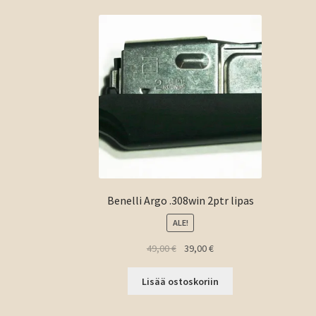
Benelli Argo .308win 2ptr lipas
ALE!
Alkuperäinen
Nykyinen
49,00
€
39,00
€
hinta
hinta
oli:
on:
Lisää ostoskoriin
49,00 €.
39,00 €.