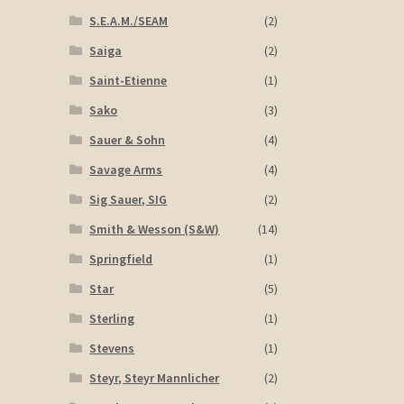
S.E.A.M./SEAM
(2)
Saiga
(2)
Saint-Etienne
(1)
Sako
(3)
Sauer & Sohn
(4)
Savage Arms
(4)
Sig Sauer, SIG
(2)
Smith & Wesson (S&W)
(14)
Springfield
(1)
Star
(5)
Sterling
(1)
Stevens
(1)
Steyr, Steyr Mannlicher
(2)