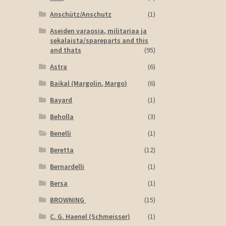
Anschütz/Anschutz
(1)
Aseiden varaosia, militariaa ja
sekalaista/spareparts and this
and thats
(95)
Astra
(6)
Baikal (Margolin, Margo)
(6)
Bayard
(1)
Beholla
(3)
Benelli
(1)
Beretta
(12)
Bernardelli
(1)
Bersa
(1)
BROWNING
(15)
C. G. Haenel (Schmeisser)
(1)