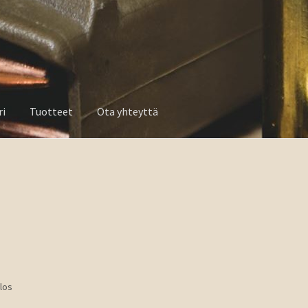
ri
Tuotteet
Ota yhteyttä
a yhteyttä
los