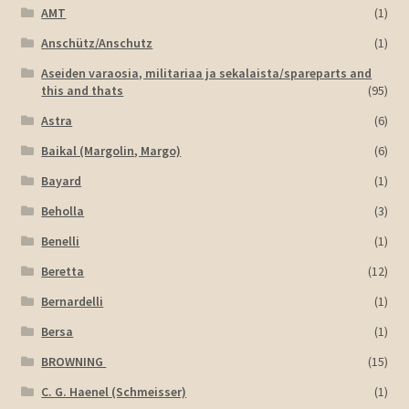
AMT
(1)
Anschütz/Anschutz
(1)
Aseiden varaosia, militariaa ja sekalaista/spareparts and
this and thats
(95)
Astra
(6)
Baikal (Margolin, Margo)
(6)
Bayard
(1)
Beholla
(3)
Benelli
(1)
Beretta
(12)
Bernardelli
(1)
Bersa
(1)
BROWNING
(15)
C. G. Haenel (Schmeisser)
(1)