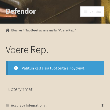
Defendor
Siirry
Siirry
Valikko
navigointiin
sisältöön
Etusivu
Etusivu
Tuotteet avainsanalla “Voere Rep.”
Kassa
Voere Rep.
Oma tili
Ostoskori
Valitun kaltaisia tuotteita ei löytynyt.
Tuotteet
Ota yhteyttä
Tuoteryhmät
Accuracy International
(1)