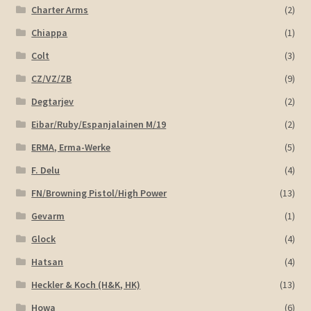
Charter Arms
(2)
Chiappa
(1)
Colt
(3)
CZ/VZ/ZB
(9)
Degtarjev
(2)
Eibar/Ruby/Espanjalainen M/19
(2)
ERMA, Erma-Werke
(5)
F. Delu
(4)
FN/Browning Pistol/High Power
(13)
Gevarm
(1)
Glock
(4)
Hatsan
(4)
Heckler & Koch (H&K, HK)
(13)
Howa
(6)