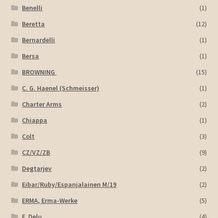
Benelli
(1)
Beretta
(12)
Bernardelli
(1)
Bersa
(1)
BROWNING
(15)
C. G. Haenel (Schmeisser)
(1)
Charter Arms
(2)
Chiappa
(1)
Colt
(3)
CZ/VZ/ZB
(9)
Degtarjev
(2)
Eibar/Ruby/Espanjalainen M/19
(2)
ERMA, Erma-Werke
(5)
F. Delu
(4)