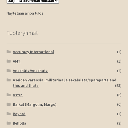
Näytetään ainoa tulos
Tuoteryhmät
Accuracy International
(1)
AMT
(1)
Anschütz/Anschutz
(1)
Aseiden varaosia, militariaa ja sekalaista/spareparts and
this and thats
(95)
Astra
(6)
Baikal (Margolin, Margo)
(6)
Bayard
(1)
Beholla
(3)