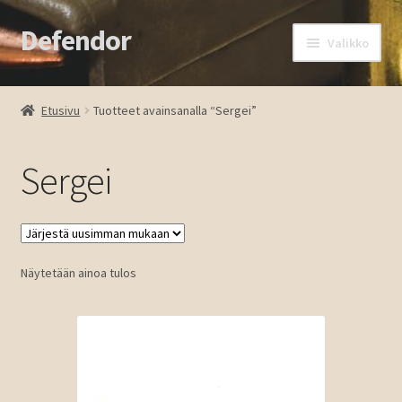
Defendor
Siirry
Siirry
Valikko
navigointiin
sisältöön
Etusivu
Etusivu
Tuotteet avainsanalla “Sergei”
Kassa
Sergei
Oma tili
Ostoskori
Näytetään ainoa tulos
Tuotteet
Ota yhteyttä