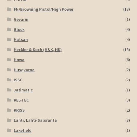
FN/Browning Pistol/High Power
(13)
Gevarm
(1)
Glock
(4)
Hatsan
(4)
Heckler & Koch (H&K, HK)
(13)
Howa
(6)
Husqvarna
(2)
ISSC
(2)
Jatimatic
(1)
KEL-TEC
(3)
KRISS
(2)
Lahti, Lahti-Saloranta
(3)
Lakefield
(1)