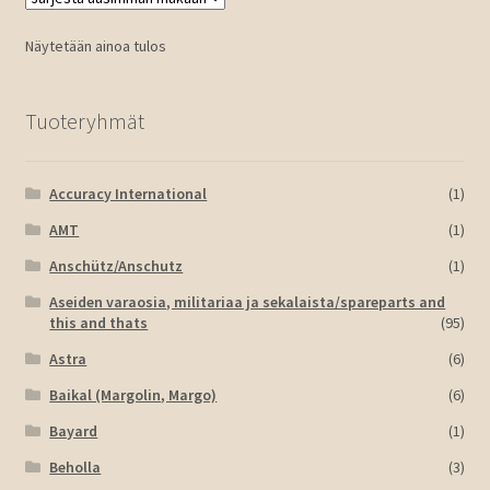
Näytetään ainoa tulos
Tuoteryhmät
Accuracy International
(1)
AMT
(1)
Anschütz/Anschutz
(1)
Aseiden varaosia, militariaa ja sekalaista/spareparts and
this and thats
(95)
Astra
(6)
Baikal (Margolin, Margo)
(6)
Bayard
(1)
Beholla
(3)