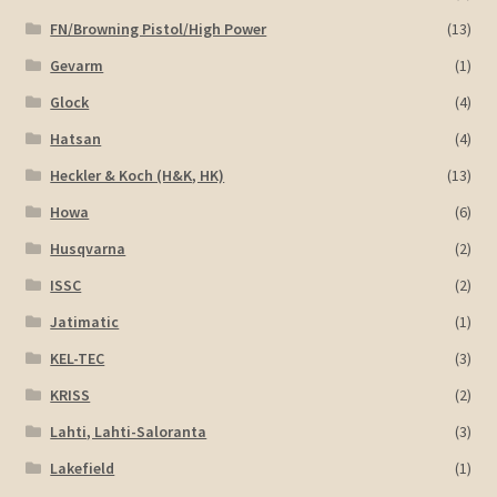
FN/Browning Pistol/High Power
(13)
Gevarm
(1)
Glock
(4)
Hatsan
(4)
Heckler & Koch (H&K, HK)
(13)
Howa
(6)
Husqvarna
(2)
ISSC
(2)
Jatimatic
(1)
KEL-TEC
(3)
KRISS
(2)
Lahti, Lahti-Saloranta
(3)
Lakefield
(1)