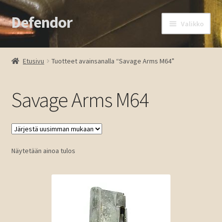
Defendor
Siirry
Siirry
Valikko
navigointiin
sisältöön
Etusivu
Etusivu
Tuotteet avainsanalla “Savage Arms M64”
Kassa
Savage Arms M64
Oma tili
Ostoskori
Näytetään ainoa tulos
Tuotteet
Ota yhteyttä