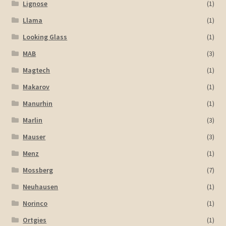
Lignose
(1)
Llama
(1)
Looking Glass
(1)
MAB
(3)
Magtech
(1)
Makarov
(1)
Manurhin
(1)
Marlin
(3)
Mauser
(3)
Menz
(1)
Mossberg
(7)
Neuhausen
(1)
Norinco
(1)
Ortgies
(1)