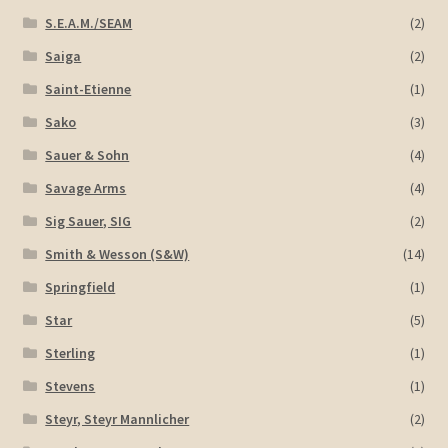
S.E.A.M./SEAM
(2)
Saiga
(2)
Saint-Etienne
(1)
Sako
(3)
Sauer & Sohn
(4)
Savage Arms
(4)
Sig Sauer, SIG
(2)
Smith & Wesson (S&W)
(14)
Springfield
(1)
Star
(5)
Sterling
(1)
Stevens
(1)
Steyr, Steyr Mannlicher
(2)