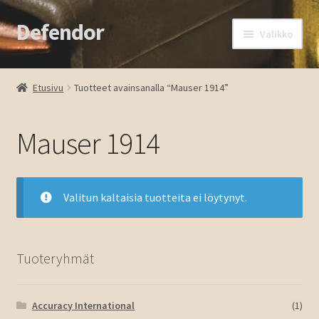
Defendor
Siirry
Siirry
Valikko
navigointiin
sisältöön
Etusivu
Etusivu
Tuotteet avainsanalla “Mauser 1914”
Kassa
Mauser 1914
Oma tili
Ostoskori
Valitun kaltaisia tuotteita ei löytynyt.
Tuotteet
Ota yhteyttä
Tuoteryhmät
Accuracy International
(1)