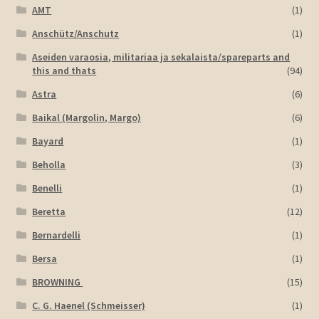
AMT
(1)
Anschütz/Anschutz
(1)
Aseiden varaosia, militariaa ja sekalaista/spareparts and
this and thats
(94)
Astra
(6)
Baikal (Margolin, Margo)
(6)
Bayard
(1)
Beholla
(3)
Benelli
(1)
Beretta
(12)
Bernardelli
(1)
Bersa
(1)
BROWNING
(15)
C. G. Haenel (Schmeisser)
(1)