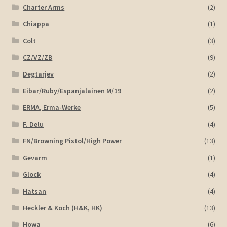
Charter Arms
(2)
Chiappa
(1)
Colt
(3)
CZ/VZ/ZB
(9)
Degtarjev
(2)
Eibar/Ruby/Espanjalainen M/19
(2)
ERMA, Erma-Werke
(5)
F. Delu
(4)
FN/Browning Pistol/High Power
(13)
Gevarm
(1)
Glock
(4)
Hatsan
(4)
Heckler & Koch (H&K, HK)
(13)
Howa
(6)