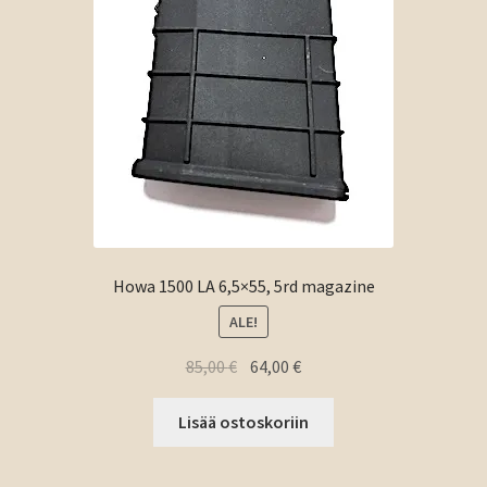
Howa 1500 LA 6,5×55, 5rd magazine
ALE!
Alkuperäinen
Nykyinen
85,00
€
64,00
€
hinta
hinta
oli:
on:
Lisää ostoskoriin
85,00 €.
64,00 €.