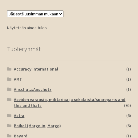
Näytetään ainoa tulos
Tuoteryhmät
Accuracy International
(1)
AMT
(1)
Anschütz/Anschutz
(1)
Aseiden varaosia, militariaa ja sekalaista/spareparts and
this and thats
(95)
Astra
(6)
Baikal (Margolin, Margo)
(6)
Bayard
(1)