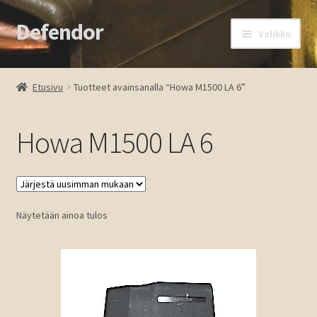
Defendor
Siirry
Siirry
Valikko
navigointiin
sisältöön
Etusivu
Etusivu
Tuotteet avainsanalla “Howa M1500 LA 6”
Kassa
Howa M1500 LA 6
Oma tili
Ostoskori
Näytetään ainoa tulos
Tuotteet
Ota yhteyttä