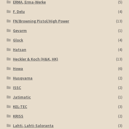
ERMA, Erma-Werke
(5)
F. Delu
(4)
FN/Browning Pistol/High Power
(13)
Gevarm
(1)
Glock
(4)
Hatsan
(4)
Heckler & Koch (H&K, HK)
(13)
Howa
(6)
Husqvarna
(2)
ISSC
(2)
Jatimatic
(1)
KEL-TEC
(3)
KRISS
(2)
Lahti, Lahti-Saloranta
(3)