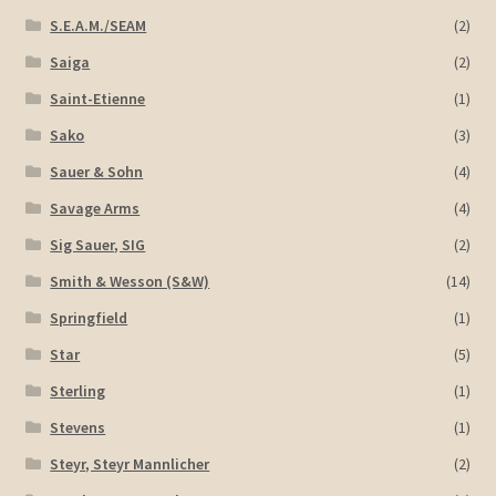
S.E.A.M./SEAM
(2)
Saiga
(2)
Saint-Etienne
(1)
Sako
(3)
Sauer & Sohn
(4)
Savage Arms
(4)
Sig Sauer, SIG
(2)
Smith & Wesson (S&W)
(14)
Springfield
(1)
Star
(5)
Sterling
(1)
Stevens
(1)
Steyr, Steyr Mannlicher
(2)