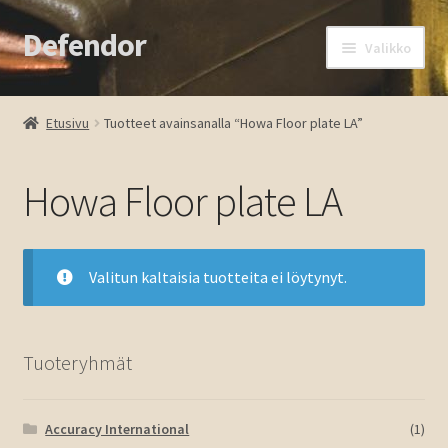
Defendor
Siirry
Siirry
Valikko
navigointiin
sisältöön
Etusivu
Etusivu
Tuotteet avainsanalla “Howa Floor plate LA”
Kassa
Howa Floor plate LA
Oma tili
Ostoskori
Valitun kaltaisia tuotteita ei löytynyt.
Tuotteet
Ota yhteyttä
Tuoteryhmät
Accuracy International
(1)