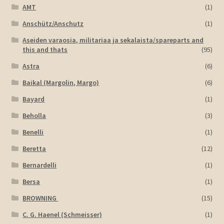
AMT
(1)
Anschütz/Anschutz
(1)
Aseiden varaosia, militariaa ja sekalaista/spareparts and
this and thats
(95)
Astra
(6)
Baikal (Margolin, Margo)
(6)
Bayard
(1)
Beholla
(3)
Benelli
(1)
Beretta
(12)
Bernardelli
(1)
Bersa
(1)
BROWNING
(15)
C. G. Haenel (Schmeisser)
(1)