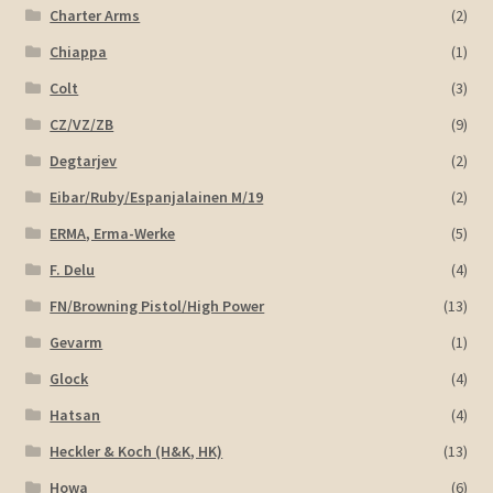
Charter Arms
(2)
Chiappa
(1)
Colt
(3)
CZ/VZ/ZB
(9)
Degtarjev
(2)
Eibar/Ruby/Espanjalainen M/19
(2)
ERMA, Erma-Werke
(5)
F. Delu
(4)
FN/Browning Pistol/High Power
(13)
Gevarm
(1)
Glock
(4)
Hatsan
(4)
Heckler & Koch (H&K, HK)
(13)
Howa
(6)