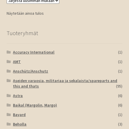
Näytetään ainoa tulos
Tuoteryhmät
Accuracy International
(1)
AMT
(1)
Anschütz/Anschutz
(1)
Aseiden varaosia, militariaa ja sekalaista/spareparts and
this and thats
(95)
Astra
(6)
Baikal (Margolin, Margo)
(6)
Bayard
(1)
Beholla
(3)