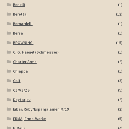
Benelli
(1)
Beretta
(12)
Bernardelli
(1)
Bersa
(1)
BROWNING
(15)
C. G. Haenel (Schmeisser)
(1)
Charter Arms
(2)
Chiappa
(1)
Colt
(3)
CZ/VZ/ZB
(9)
Degtarjev
(2)
Eibar/Ruby/Espanjalainen M/19
(2)
ERMA, Erma-Werke
(5)
F. Delu
(4)