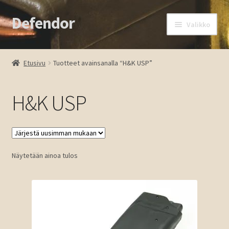
Defendor
Siirry
Siirry
Valikko
navigointiin
sisältöön
Etusivu
Etusivu
Tuotteet avainsanalla “H&K USP”
Kassa
H&K USP
Oma tili
Ostoskori
Näytetään ainoa tulos
Tuotteet
Ota yhteyttä