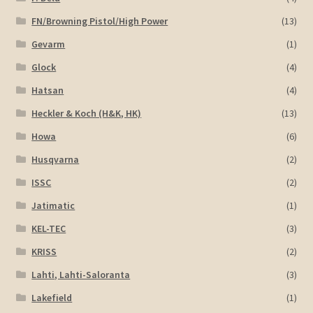
FN/Browning Pistol/High Power
(13)
Gevarm
(1)
Glock
(4)
Hatsan
(4)
Heckler & Koch (H&K, HK)
(13)
Howa
(6)
Husqvarna
(2)
ISSC
(2)
Jatimatic
(1)
KEL-TEC
(3)
KRISS
(2)
Lahti, Lahti-Saloranta
(3)
Lakefield
(1)