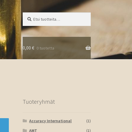
Etsi:
Haku
0,00
€
0 tuotetta
Tuoteryhmät
Accuracy International
(1)
AMT
(1)