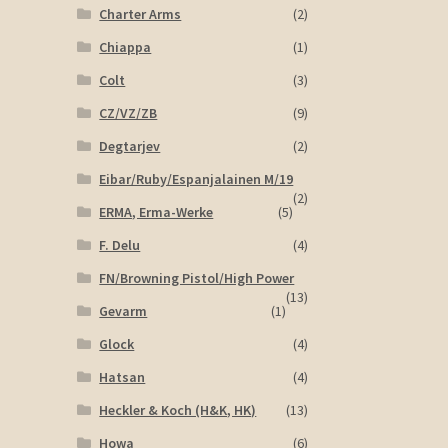
Charter Arms
(2)
Chiappa
(1)
Colt
(3)
CZ/VZ/ZB
(9)
Degtarjev
(2)
Eibar/Ruby/Espanjalainen M/19
(2)
ERMA, Erma-Werke
(5)
F. Delu
(4)
FN/Browning Pistol/High Power
(13)
Gevarm
(1)
Glock
(4)
Hatsan
(4)
Heckler & Koch (H&K, HK)
(13)
Howa
(6)