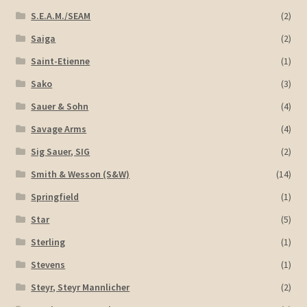
S.E.A.M./SEAM
(2)
Saiga
(2)
Saint-Etienne
(1)
Sako
(3)
Sauer & Sohn
(4)
Savage Arms
(4)
Sig Sauer, SIG
(2)
Smith & Wesson (S&W)
(14)
Springfield
(1)
Star
(5)
Sterling
(1)
Stevens
(1)
Steyr, Steyr Mannlicher
(2)