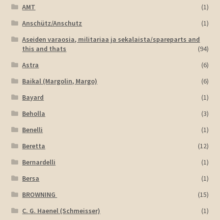
AMT
(1)
Anschütz/Anschutz
(1)
Aseiden varaosia, militariaa ja sekalaista/spareparts and
this and thats
(94)
Astra
(6)
Baikal (Margolin, Margo)
(6)
Bayard
(1)
Beholla
(3)
Benelli
(1)
Beretta
(12)
Bernardelli
(1)
Bersa
(1)
BROWNING
(15)
C. G. Haenel (Schmeisser)
(1)