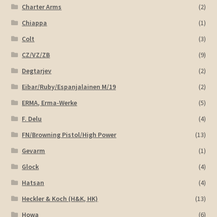
Charter Arms
(2)
Chiappa
(1)
Colt
(3)
CZ/VZ/ZB
(9)
Degtarjev
(2)
Eibar/Ruby/Espanjalainen M/19
(2)
ERMA, Erma-Werke
(5)
F. Delu
(4)
FN/Browning Pistol/High Power
(13)
Gevarm
(1)
Glock
(4)
Hatsan
(4)
Heckler & Koch (H&K, HK)
(13)
Howa
(6)