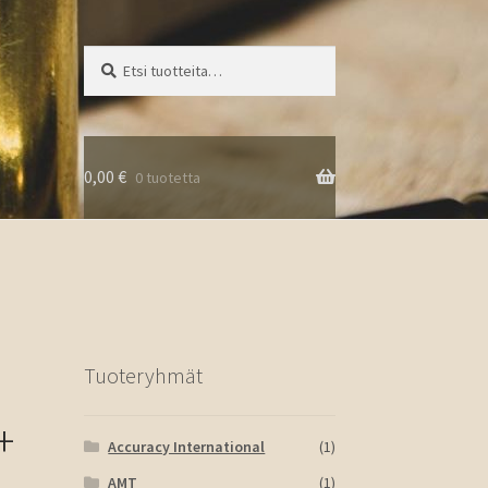
Etsi:
Haku
0,00
€
0 tuotetta
Tuoteryhmät
+
Accuracy International
(1)
AMT
(1)