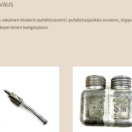
vaus
-aikainen kiväärin puhdistussetti: puhdistuspuikko osineen, öljyp
lkuperäinen kangaspussi.