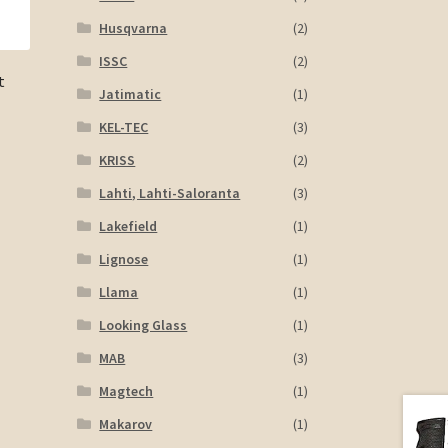
Husqvarna
(2)
ISSC
(2)
t
Jatimatic
(1)
KEL-TEC
(3)
KRISS
(2)
Lahti, Lahti-Saloranta
(3)
Lakefield
(1)
Lignose
(1)
Llama
(1)
Looking Glass
(1)
MAB
(3)
Magtech
(1)
Makarov
(1)