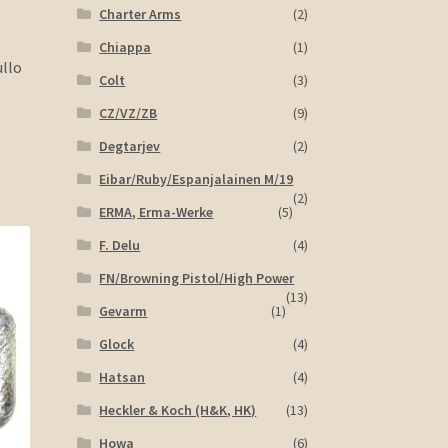
Charter Arms
(2)
Chiappa
(1)
ullo
Colt
(3)
CZ/VZ/ZB
(9)
Degtarjev
(2)
Eibar/Ruby/Espanjalainen M/19
(2)
ERMA, Erma-Werke
(5)
F. Delu
(4)
FN/Browning Pistol/High Power
(13)
Gevarm
(1)
Glock
(4)
Hatsan
(4)
Heckler & Koch (H&K, HK)
(13)
Howa
(6)