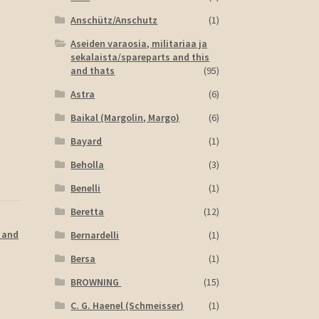
Anschütz/Anschutz
(1)
Aseiden varaosia, militariaa ja
sekalaista/spareparts and this
and thats
(95)
Astra
(6)
Baikal (Margolin, Margo)
(6)
Bayard
(1)
Beholla
(3)
Benelli
(1)
Beretta
(12)
s and
Bernardelli
(1)
Bersa
(1)
BROWNING
(15)
C. G. Haenel (Schmeisser)
(1)