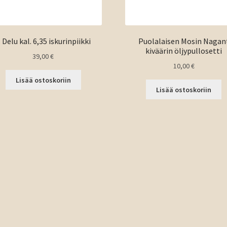
. Delu kal. 6,35 iskurinpiikki
Puolalaisen Mosin Nagan
kiväärin öljypullosetti
39,00
€
10,00
€
Lisää ostoskoriin
Lisää ostoskoriin