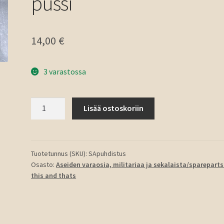
pussi
14,00
€
3 varastossa
SA
Lisää ostoskoriin
puhdistussetti+öljypullo+pussi
määrä
Tuotetunnus (SKU):
SApuhdistus
Osasto:
Aseiden varaosia, militariaa ja sekalaista/sparepart
this and thats