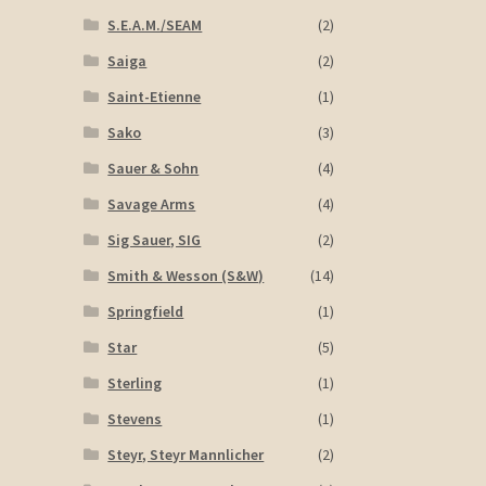
S.E.A.M./SEAM
(2)
Saiga
(2)
Saint-Etienne
(1)
Sako
(3)
Sauer & Sohn
(4)
Savage Arms
(4)
Sig Sauer, SIG
(2)
Smith & Wesson (S&W)
(14)
Springfield
(1)
Star
(5)
Sterling
(1)
Stevens
(1)
Steyr, Steyr Mannlicher
(2)