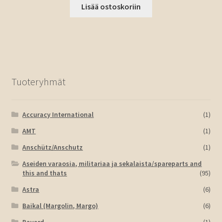
Lisää ostoskoriin
Tuoteryhmät
Accuracy International
(1)
AMT
(1)
Anschütz/Anschutz
(1)
Aseiden varaosia, militariaa ja sekalaista/spareparts and
this and thats
(95)
Astra
(6)
Baikal (Margolin, Margo)
(6)
Bayard
(1)