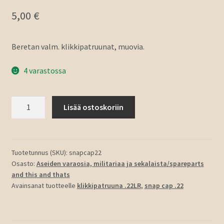
5,00
€
Beretan valm. klikkipatruunat, muovia.
4 varastossa
Klikkipatruuna
Lisää ostoskoriin
kal.
.22/5,6mm,
20kpl
määrä
Tuotetunnus (SKU):
snapcap22
Osasto:
Aseiden varaosia, militariaa ja sekalaista/spareparts
and this and thats
Avainsanat tuotteelle
klikkipatruuna .22LR
,
snap cap .22