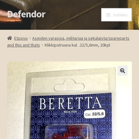
Defendor
Siirry
Siirry
Valikko
navigointiin
sisältöön
Etusivu
Etusivu
Aseiden varaosia, militariaa ja sekalaista/spareparts
and this and thats
Klikkipatruuna kal. .22/5,6mm, 20kpl
Kassa
Oma tili
Ostoskori
🔍
Tuotteet
Ota yhteyttä