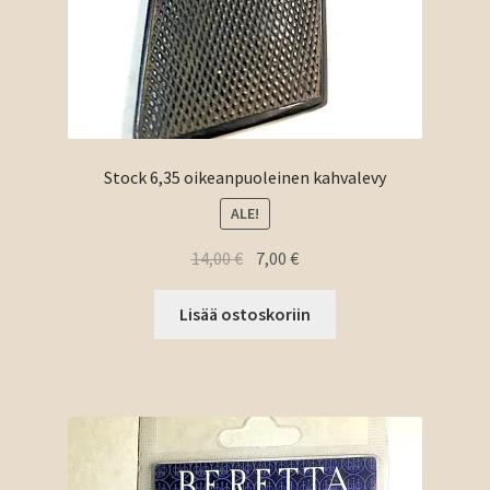
Stock 6,35 oikeanpuoleinen kahvalevy
ALE!
Alkuperäinen
Nykyinen
14,00
€
7,00
€
hinta
hinta
oli:
on:
Lisää ostoskoriin
14,00 €.
7,00 €.