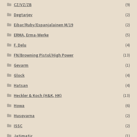
CZ/VZ/ZB
(9)
Degtarjev
(2)
Eibar/Ruby/Espanjalainen M/19
(2)
ERMA, Erma-Werke
(5)
F. Delu
(4)
FN/Browning Pistol/High Power
(13)
Gevarm
(1)
Glock
(4)
Hatsan
(4)
Heckler & Koch (H&K, HK)
(13)
Howa
(6)
Husqvarna
(2)
ISSC
(2)
Jatimatic
(1)