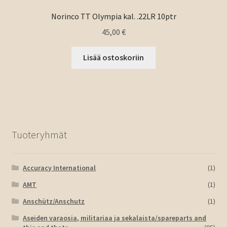
Norinco TT Olympia kal. .22LR 10ptr
45,00
€
Lisää ostoskoriin
Tuoteryhmät
Accuracy International
(1)
AMT
(1)
Anschütz/Anschutz
(1)
Aseiden varaosia, militariaa ja sekalaista/spareparts and