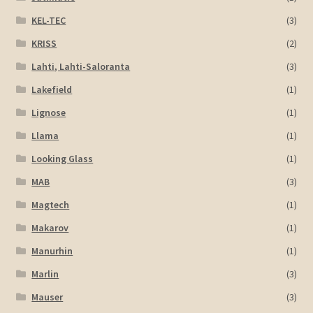
KEL-TEC
(3)
KRISS
(2)
Lahti, Lahti-Saloranta
(3)
Lakefield
(1)
Lignose
(1)
Llama
(1)
Looking Glass
(1)
MAB
(3)
Magtech
(1)
Makarov
(1)
Manurhin
(1)
Marlin
(3)
Mauser
(3)