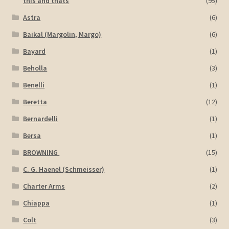
this and thats
(95)
Astra
(6)
Baikal (Margolin, Margo)
(6)
Bayard
(1)
Beholla
(3)
Benelli
(1)
Beretta
(12)
Bernardelli
(1)
Bersa
(1)
BROWNING
(15)
C. G. Haenel (Schmeisser)
(1)
Charter Arms
(2)
Chiappa
(1)
Colt
(3)