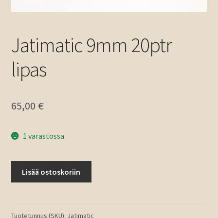
Jatimatic 9mm 20ptr
lipas
65,00
€
1 varastossa
Jatimatic
Lisää ostoskoriin
9mm
20ptr
lipas
määrä
Tuotetunnus (SKU):
Jatimatic