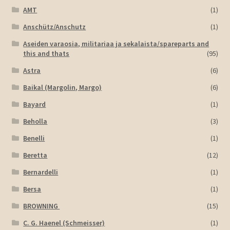
AMT
(1)
Anschütz/Anschutz
(1)
Aseiden varaosia, militariaa ja sekalaista/spareparts and
this and thats
(95)
Astra
(6)
Baikal (Margolin, Margo)
(6)
Bayard
(1)
Beholla
(3)
Benelli
(1)
Beretta
(12)
Bernardelli
(1)
Bersa
(1)
BROWNING
(15)
C. G. Haenel (Schmeisser)
(1)