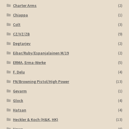
Charter Arms
(2)
Chiappa
(1)
Colt
(3)
CZ/VZ/ZB
(9)
Degtarjev
(2)
Eibar/Ruby/Espanjalainen M/19
(2)
ERMA, Erma-Werke
(5)
F. Delu
(4)
FN/Browning Pistol/High Power
(13)
Gevarm
(1)
Glock
(4)
Hatsan
(4)
Heckler & Koch (H&K, HK)
(13)
Howa
(6)