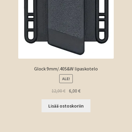
Glock 9mm/.40S&W lipaskotelo
ALE!
Alkuperäinen
Nykyinen
12,00
€
6,00
€
hinta
hinta
oli:
on:
Lisää ostoskoriin
12,00 €.
6,00 €.