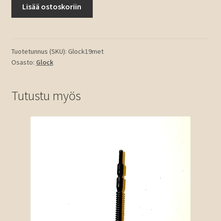
Glock
Lisää ostoskoriin
19
kal.
9mm
15ptr
Tuotetunnus (SKU):
Glock19met
Osasto:
Glock
lipas
määrä
Tutustu myös