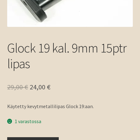
Glock 19 kal. 9mm 15ptr
lipas
Alkuperäinen
Nykyinen
29,00
€
24,00
€
hinta
hinta
Käytetty kevytmetallilipas Glock 19:aan.
oli:
on:
29,00 €.
24,00 €.
1 varastossa