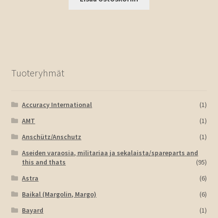
Tuoteryhmät
Accuracy International
(1)
AMT
(1)
Anschütz/Anschutz
(1)
Aseiden varaosia, militariaa ja sekalaista/spareparts and
this and thats
(95)
Astra
(6)
Baikal (Margolin, Margo)
(6)
Bayard
(1)