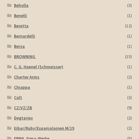
Beholla
(3)
Benelli
(1)
Beretta
(12)
Bernardelli
(1)
Bersa
(1)
BROWNING
(15)
C. G. Haenel (Schmeisser)
(1)
Charter Arms
(2)
Chiappa
(1)
Colt
(3)
CZ/VZ/ZB
(9)
Degtarjev
(2)
Eibar/Ruby/Espanjalainen M/19
(2)
ERMA, Erma-Werke
(5)