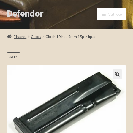
Defendor
Siirry
Siirry
Valikko
navigointiin
sisältöön
Etusivu
Etusivu
Glock
Glock 19 kal. 9mm 15ptr lipas
Kassa
ALE!
Oma tili
Ostoskori
🔍
Tuotteet
Ota yhteyttä