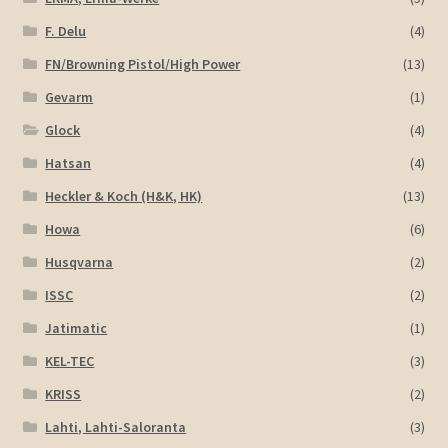
F. Delu
(4)
FN/Browning Pistol/High Power
(13)
Gevarm
(1)
Glock
(4)
Hatsan
(4)
Heckler & Koch (H&K, HK)
(13)
Howa
(6)
Husqvarna
(2)
ISSC
(2)
Jatimatic
(1)
KEL-TEC
(3)
KRISS
(2)
Lahti, Lahti-Saloranta
(3)