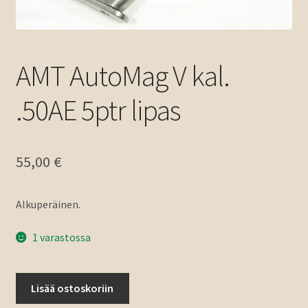
AMT AutoMag V kal.
.50AE 5ptr lipas
55,00
€
Alkuperäinen.
1 varastossa
AMT
Lisää ostoskoriin
AutoMag